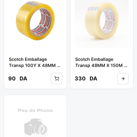
Scotch Emballage
Scotch Emballage
Transp 100Y X 48MM //
Transp 48MM X 150M //
100Y ( C/72PCS ) **
180 Y (C/48PCS) **
IPAC / GD ADHESIF
IPAC
90
DA
330
DA