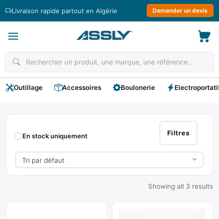
Passer
Livraison rapide partout en Algérie
Demander un devis
au
contenu
Outillage
Accessoires
Boulonerie
Electroportati
Résultats
De
Filtres
En stock uniquement
Recherche :
« Scotch
Emballage
Showing all 3 results
»