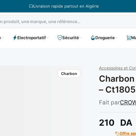
Livraison rapide partout en Algérie
e
Electroportatif
Sécurité
Droguerie
Ma
Accessoires et C
Charbon
Charbon 
– Ct180
Fait par
CRO
210
DA
Offre sp