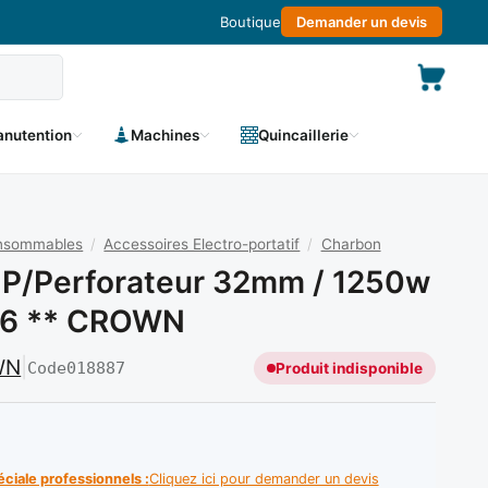
Boutique
Demander un devis
nutention
Machines
Quincaillerie
onsommables
/
Accessoires Electro-portatif
/
Charbon
P/perforateur 32mm / 1250w
56 ** CROWN
WN
|
Code
018887
Produit indisponible
éciale professionnels :
Cliquez ici pour demander un devis