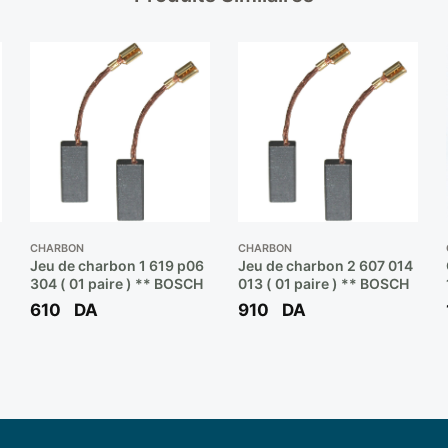
CHARBON
CHARBON
Jeu de charbon 1 619 p06
Jeu de charbon 2 607 014
304 ( 01 paire ) ** BOSCH
013 ( 01 paire ) ** BOSCH
0
610
DA
910
DA