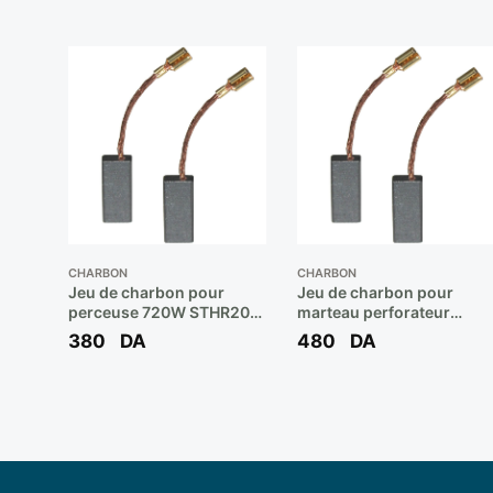
CHARBON
CHARBON
Jeu de charbon pour
Jeu de charbon pour
perceuse 720W STHR202
marteau perforateur
Réf: 4030106003 **
STHR263 Réf: 1004518-5
380
DA
480
DA
STANLEY
** STANLEY