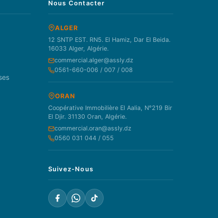
Nous Contacter
ALGER
12 SNTP EST. RN5. El Hamiz, Dar El Beida.
16033 Alger, Algérie.
commercial.alger@assly.dz
0561-660-006 / 007 / 008
ses
ORAN
Coopérative Immobilière El Aalia, N°219 Bir
El Djir. 31130 Oran, Algérie.
commercial.oran@assly.dz
0560 031 044 / 055
Suivez-Nous