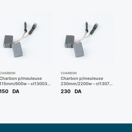
CHARBON
CHARBON
Charbon p/meuleuse
Charbon p/meuleuse
115mm/600w – ct13003
230mm/2200w – ct13070
** CROWN
** CROWN
150
DA
230
DA