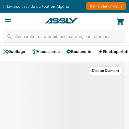
Passer
Livraison rapide partout en Algérie
Demander un devis
au
contenu
Outillage
Accessoires
Boulonerie
Electroportati
Disque Diamant