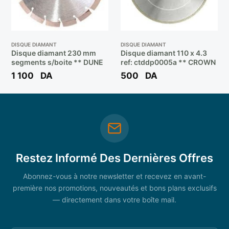
DISQUE DIAMANT
DISQUE DIAMANT
Disque diamant 230 mm
Disque diamant 110 x 4.3
segments s/boite ** DUNE
ref: ctddp0005a ** CROWN
1 100
DA
500
DA
Restez Informé Des Dernières Offres
Abonnez-vous à notre newsletter et recevez en avant-
première nos promotions, nouveautés et bons plans exclusifs
— directement dans votre boîte mail.