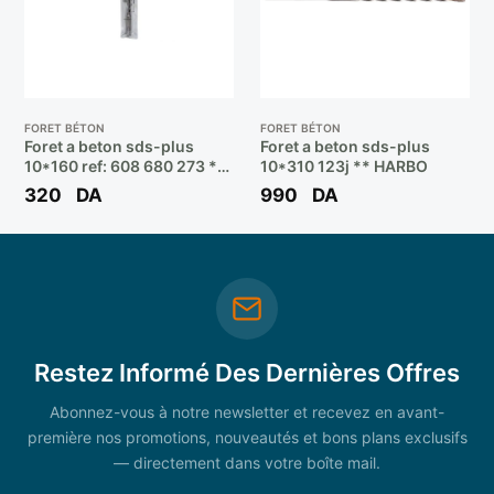
FORET BÉTON
FORET BÉTON
Foret a beton sds-plus
Foret a beton sds-plus
10*160 ref: 608 680 273 **
10*310 123j ** HARBO
BOSCH
320
DA
990
DA
Restez Informé Des Dernières Offres
Abonnez-vous à notre newsletter et recevez en avant-
première nos promotions, nouveautés et bons plans exclusifs
— directement dans votre boîte mail.