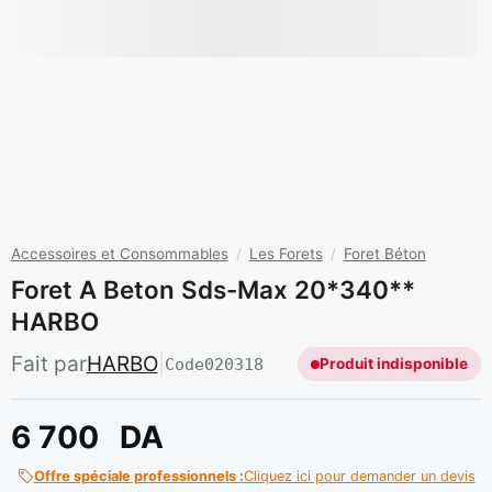
Accessoires et Consommables
/
Les Forets
/
Foret Béton
Foret A Beton Sds-Max 20*340**
HARBO
Fait par
HARBO
|
Code
020318
Produit indisponible
6 700
DA
Offre spéciale professionnels :
Cliquez ici pour demander un devis