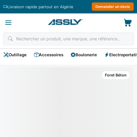
Passer
Livraison rapide partout en Algérie
Demander un devis
au
contenu
Outillage
Accessoires
Boulonerie
Electroportati
Foret Béton