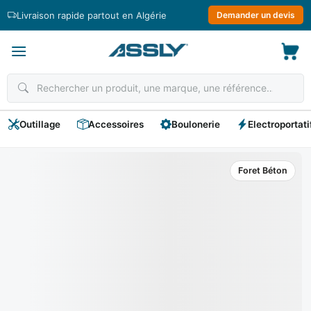
Passer
Livraison rapide partout en Algérie
Demander un devis
au
contenu
Outillage
Accessoires
Boulonerie
Electroportati
Foret Béton