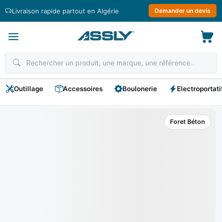
Passer
Livraison rapide partout en Algérie
Demander un devis
au
contenu
Outillage
Accessoires
Boulonerie
Electroportati
Foret Béton