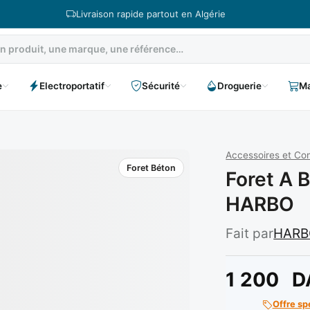
Livraison rapide partout en Algérie
e
Electroportatif
Sécurité
Droguerie
Ma
Accessoires et C
Foret Béton
Foret A 
HARBO
Fait par
HARB
1 200
D
Offre sp