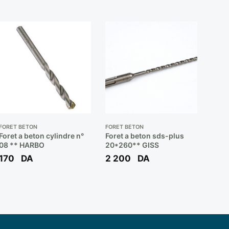
FORET BÉTON
FORET BÉTON
Foret a beton cylindre n°
Foret a beton sds-plus
08 ** HARBO
20*260** GISS
170
DA
2 200
DA