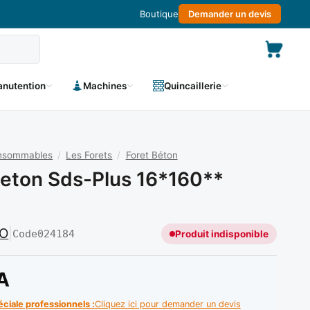
Boutique
Demander un devis
nutention
Machines
Quincaillerie
onsommables
/
Les Forets
/
Foret Béton
Beton Sds-Plus 16*160**
O
|
Code
024184
Produit indisponible
A
éciale professionnels :
Cliquez ici pour demander un devis