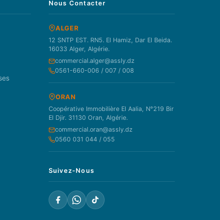
Nous Contacter
ALGER
12 SNTP EST. RN5. El Hamiz, Dar El Beida.
16033 Alger, Algérie.
commercial.alger@assly.dz
0561-660-006 / 007 / 008
ses
ORAN
Coopérative Immobilière El Aalia, N°219 Bir
El Djir. 31130 Oran, Algérie.
commercial.oran@assly.dz
0560 031 044 / 055
Suivez-Nous