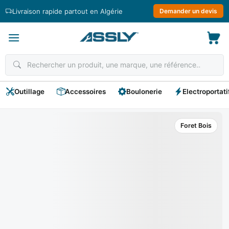
Passer
Livraison rapide partout en Algérie
Demander un devis
au
contenu
Outillage
Accessoires
Boulonerie
Electroportati
Foret Bois