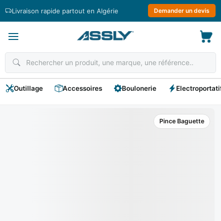
Passer
Livraison rapide partout en Algérie
Demander un devis
au
contenu
Outillage
Accessoires
Boulonerie
Electroportati
Pince Baguette