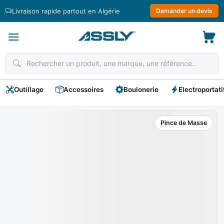
Passer
Livraison rapide partout en Algérie
Demander un devis
au
contenu
Outillage
Accessoires
Boulonerie
Electroportati
Pince de Masse