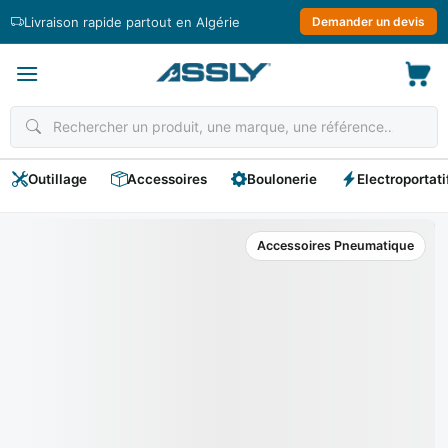
Passer
Livraison rapide partout en Algérie
Demander un devis
au
contenu
Outillage
Accessoires
Boulonerie
Electroportati
Accessoires Pneumatique