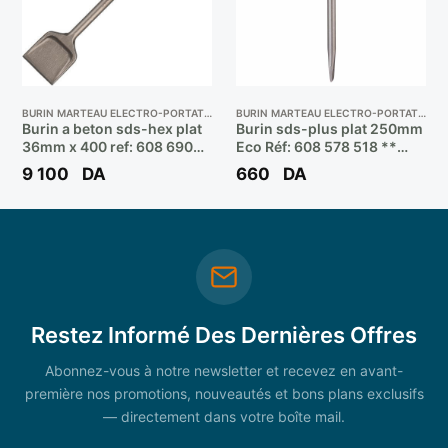
BURIN MARTEAU ELECTRO-PORTATIF
BURIN MARTEAU ELECTRO-PORTATIF
Burin a beton sds-hex plat
Burin sds-plus plat 250mm
36mm x 400 ref: 608 690
Eco Réf: 608 578 518 **
108 ** BOSCH
BOSCH
9 100
DA
660
DA
Restez Informé Des Dernières Offres
Abonnez-vous à notre newsletter et recevez en avant-
première nos promotions, nouveautés et bons plans exclusifs
— directement dans votre boîte mail.