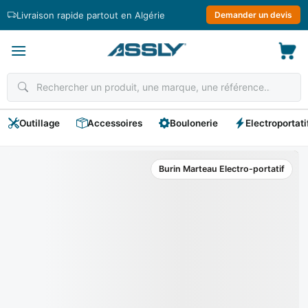
Passer
Livraison rapide partout en Algérie
Demander un devis
au
contenu
Outillage
Accessoires
Boulonerie
Electroportati
Burin Marteau Electro-portatif