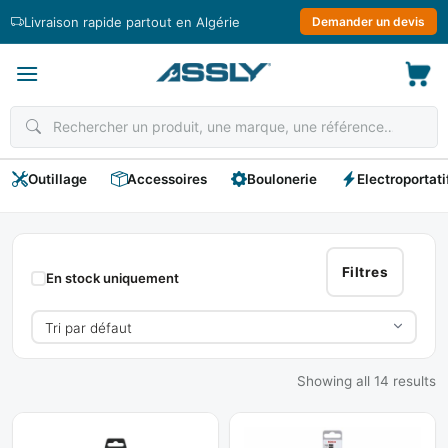
Passer
Livraison rapide partout en Algérie
Demander un devis
au
contenu
Outillage
Accessoires
Boulonerie
Electroportati
Burin
Marteau
Filtres
En stock uniquement
Electro-
Portatif
Showing all 14 results