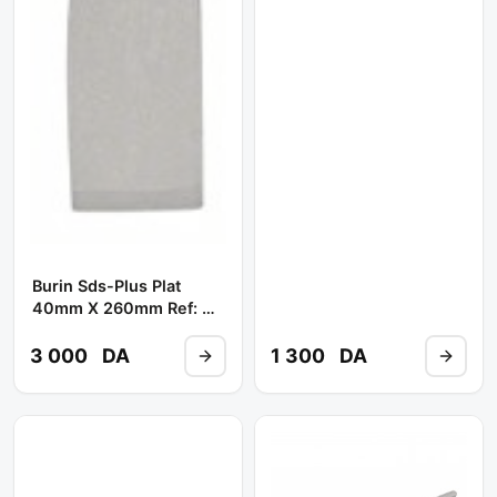
Burin Sds-Plus Plat
40mm X 260mm Ref: 2
608 690 091 ** BOSCH
3 000
DA
1 300
DA