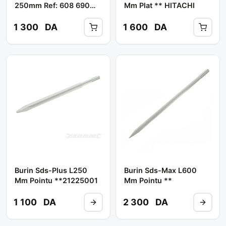
250mm Ref: 608 690
Mm Plat ** HITACHI
145 ** BOSCH
1 300
DA
1 600
DA
Burin Sds-Plus L250
Burin Sds-Max L600
Mm Pointu **21225001
Mm Pointu **
1 100
DA
2 300
DA