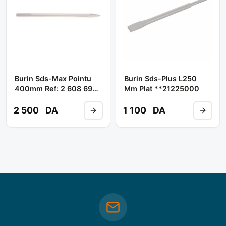
Burin Sds-Max Pointu
Burin Sds-Plus L250
400mm Ref: 2 608 690
Mm Plat **21225000
167 ** BOSCH
2 500
DA
1 100
DA