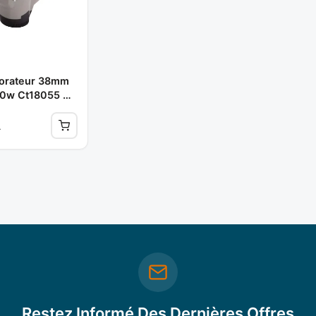
forateur 38mm
0w Ct18055 **
A
Restez Informé Des Dernières Offres