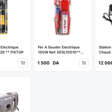
 Electrique
Fer A Souder Electrique
Station
528 ** FIXTOP
100W Ref: EESL10010**
Chaud 
EMTOP
** HO
1 500
DA
12 00