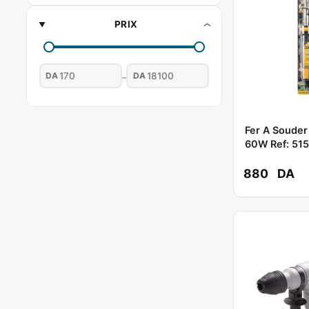
PRIX
DA
DA
–
Fer A Souder
60W Ref: 51
880
DA