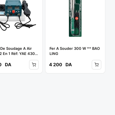
 De Soudage A Air
Fer A Souder 300 W ** BAO
2 En 1 Réf: YAE 4300
LING
NEST PRO
0
DA
4 200
DA