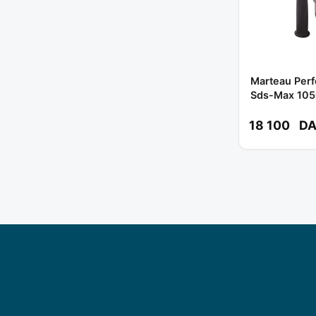
Marteau Per
Sds-Max 105
CROWN
18 100
D