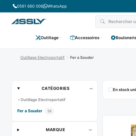
Passer
0561 660 006
WhatsApp
au
contenu
Outillage
Accessoires
Bouloneri
Outillage Electroportatif
/
Fer a Souder
Fer
CATÉGORIES
En stock u
A
Outillage Electroportatif
Souder
Fer a Souder
56
MARQUE