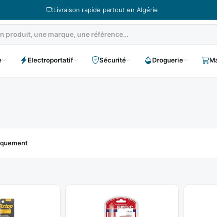
Livraison rapide partout en Algérie
e
Electroportatif
Sécurité
Droguerie
Ma
niquement