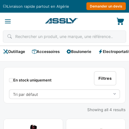
Passer
Livraison rapide partout en Algérie
Demander un devis
au
contenu
Outillage
Accessoires
Boulonerie
Electroportati
Debroussailleuse
Filtres
En stock uniquement
Showing all 4 results