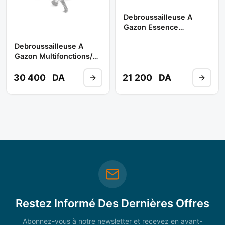
Debroussailleuse A
Gazon Essence
CT20050 ** CROWN
Debroussailleuse A
Gazon Multifonctions/
Essence Réf:CT20113
** CROWN
30 400
DA
21 200
DA
Restez Informé Des Dernières Offres
Abonnez-vous à notre newsletter et recevez en avant-