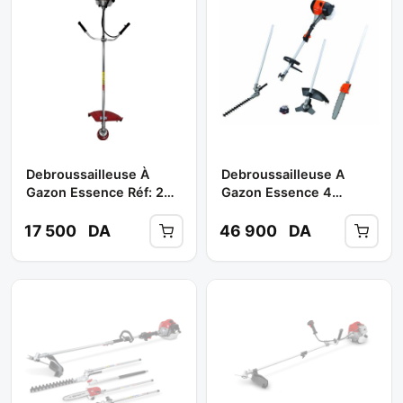
Debroussailleuse À
Debroussailleuse A
Gazon Essence Réf: 2
Gazon Essence 4
STROKE ** CALIPSO
Fonction
(fil+disque+scie A
17 500
DA
46 900
DA
Chaine+taille Haie )
Réf: DAMT520 **
DAEWOO