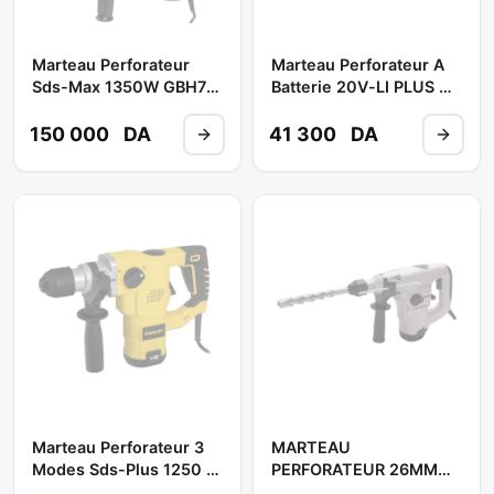
Marteau Perforateur
Marteau Perforateur A
Sds-Max 1350W GBH7-
Batterie 20V-LI PLUS 4
46 DE ** BOSCH
AH Réf: CT28001HX-4
** CROWN
150 000
DA
41 300
DA
Marteau Perforateur 3
MARTEAU
Modes Sds-Plus 1250 W
PERFORATEUR 26MM
32 MM 220 V Ref:
SDS+ 850W CT18054**