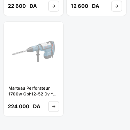
STHR323K ** STANLEY
CROWN
22 600
DA
12 600
DA
Marteau Perforateur
1700w Gbh12-52 Dv **
BOSCH
224 000
DA