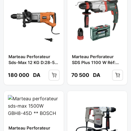
Marteau Perforateur
Marteau Perforateur
Sds-Max 12 KG D:28-50
SDS Plus 1100 W Réf:
1700W Ref: PN 11 E **
UHEV 2860-2 QUIK **
AEG
METABO
180 000
DA
70 500
DA
Marteau Perforateur