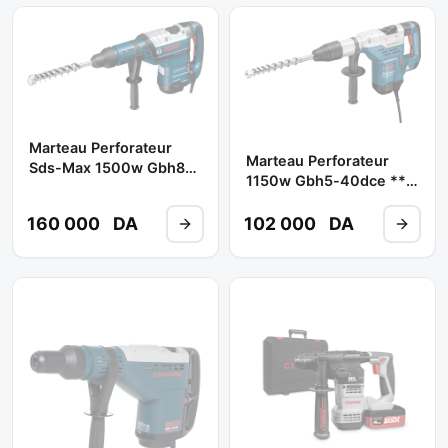
Marteau Perforateur
Marteau Perforateur
Sds-Max 1500w Gbh8-
1150w Gbh5-40dce **
45dv ** BOSCH
BOSCH
160 000
DA
102 000
DA