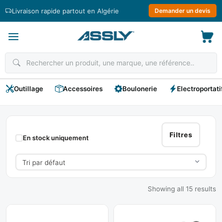
Passer
Livraison rapide partout en Algérie
Demander un devis
au
contenu
Outillage
Accessoires
Boulonerie
Electroportati
Marteau-
Perforateur
Filtres
En stock uniquement
Showing all 15 results