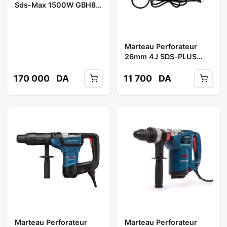
Sds-Max 1500W GBH8-
45D ** BOSCH
Marteau Perforateur
26mm 4J SDS-PLUS
1050W Réf: CT18187 **
CROWN
170 000
DA
11 700
DA
Marteau Perforateur
Marteau Perforateur