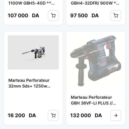
1100W GBH5-40D **
GBH4-32DFR/ 900W **
BOSCH
BOSCH
107 000
DA
97 500
DA
Marteau Perforateur
32mm Sds+ 1250w
Ct18056 ** CROWN
Marteau Perforateur
GBH 36VF-LI PLUS //
Sans Fil ** BOSCH
16 200
DA
132 000
DA