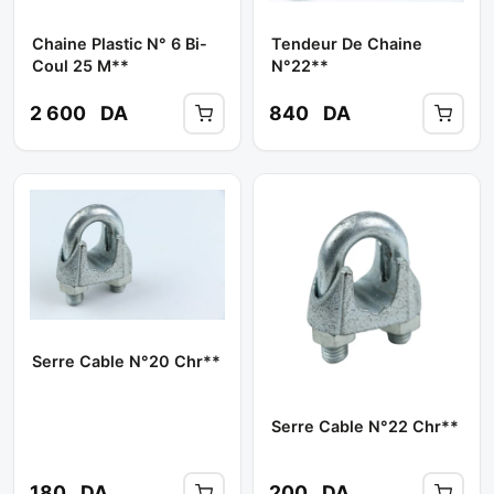
Chaine Plastic N° 6 Bi-
Tendeur De Chaine
Coul 25 M**
N°22**
2 600
DA
840
DA
Serre Cable N°20 Chr**
Serre Cable N°22 Chr**
180
DA
200
DA