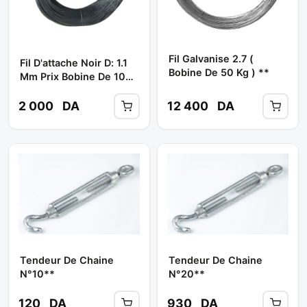
Fil Galvanise 2.7 (
Fil D'attache Noir D: 1.1
Bobine De 50 Kg ) **
Mm Prix Bobine De 10
KG **
2 000
DA
12 400
DA
Tendeur De Chaine
Tendeur De Chaine
N°10**
N°20**
120
DA
930
DA