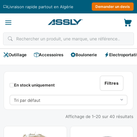
Passer
Livraison rapide partout en Algérie
Demander un devis
au
contenu
Outillage
Accessoires
Boulonerie
Electroportati
Fil
/
Filtres
En stock uniquement
Cable
/
Chaine
Affichage de 1–20 sur 40 résultats