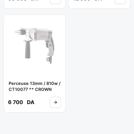
Perceuse 13mm / 810w /
CT10077 ** CROWN
6 700
DA