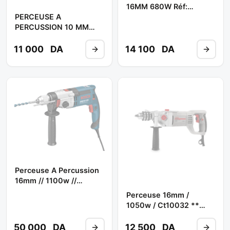
16MM 680W Réf:
HP1640 ** MAKITA
PERCEUSE A
PERCUSSION 10 MM
450W REF : 6413 **
MAKITA
11 000
DA
14 100
DA
Perceuse A Percussion
16mm // 1100w //
Gsb21-2 ** BOSCH
Perceuse 16mm /
1050w / Ct10032 **
CROWN
50 000
DA
12 500
DA