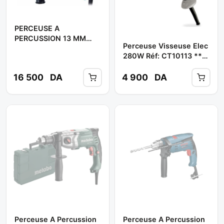
PERCEUSE A
PERCUSSION 13 MM
Perceuse Visseuse Elec
710W HP1630K **
280W Réf: CT10113 **
MAKITA
CROWN
16 500
DA
4 900
DA
Perceuse A Percussion
Perceuse A Percussion