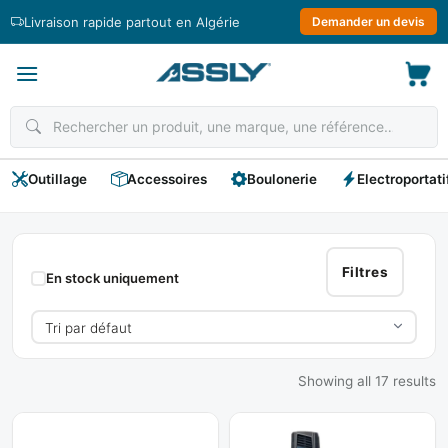
Passer
Livraison rapide partout en Algérie
Demander un devis
au
contenu
Outillage
Accessoires
Boulonerie
Electroportati
Perceuse
Filtres
En stock uniquement
Showing all 17 results