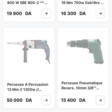
800 W SBE 800-2 **
16 Mm 700w Gsb16re **
METABO
BOSCH
19 900
DA
16 300
DA
Perceuse Pneumatique
Perceuse A Percussion
Revers. 10mm 3/8""
13 Mm // 1300w //
Ref:jad-0413 **
GSB21-2RCT ** BOSCH
JONNESWAY
50 000
DA
15 400
DA