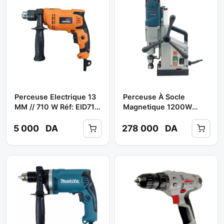
Perceuse Electrique 13
Perceuse À Socle
MM // 710 W Réf: EID710
Magnetique 1200W
** ORCA
GBM 50-2 Avec Support
** BOSCH
5 000
DA
278 000
DA