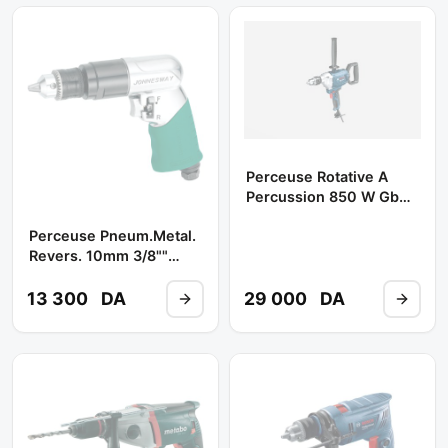
Perceuse Rotative A
Percussion 850 W Gbm
1600 Re ** BOSCH
Perceuse Pneum.metal.
Revers. 10mm 3/8""
Ref:jad-1019 **
JONNESWAY
13 300
DA
29 000
DA