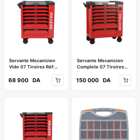
Servante Mecanicien
Servante Mecanicien
Vide 07 Tiroires Réf:
Complete 07 Tiroires
TC0665 ** BEETRO
(Bluetooth)163 PCS Réf:
TC0691 ** BEETRO
68 900
DA
150 000
DA