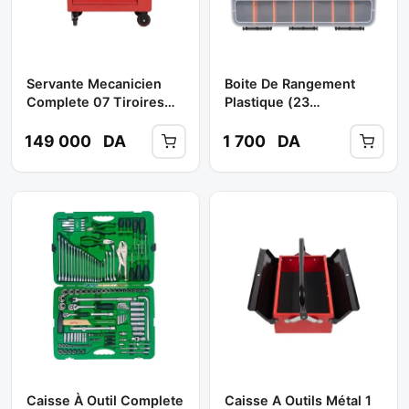
Servante Mecanicien
Boite De Rangement
Complete 07 Tiroires
Plastique (23
163 PCS Réf: TC0690 **
Compartiments) Réf:
BEETRO
4943-9 ** LAMBOSS
149 000
DA
1 700
DA
Caisse À Outil Complete
Caisse A Outils Métal 1