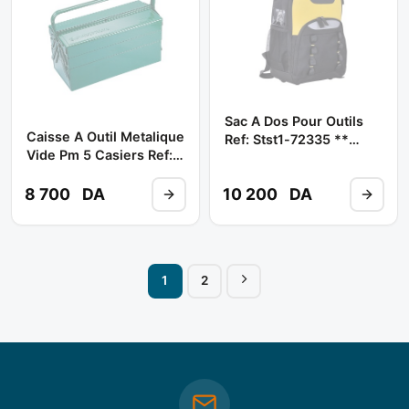
Sac A Dos Pour Outils
Caisse A Outil Metalique
Ref: Stst1-72335 **
Vide Pm 5 Casiers Ref:
STANLEY
C-3dh1 ** JONNESWAY
8 700
DA
10 200
DA
1
2