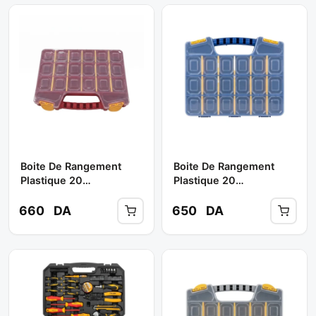
Boite De Rangement
Boite De Rangement
Plastique 20
Plastique 20
Compartiments Couleur
Compartiments Couleur
Rouge **
Bleu **
660
DA
650
DA