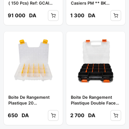
( 150 Pcs) Ref: GCAI
Casiers PM ** BK
150R ** TOPTUL
METAL
91 000
DA
1 300
DA
Boite De Rangement
Boite De Rangement
Plastique 20
Plastique Double Faces
Compartiments Couleur
( 34 Compartiments)
Transparent **
Réf: ** VIMCA
650
DA
2 700
DA