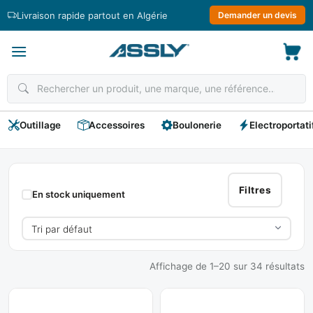
Passer
Livraison rapide partout en Algérie
Demander un devis
au
contenu
Outillage
Accessoires
Boulonerie
Electroportati
Coffret
Multi-
Filtres
En stock uniquement
Outills
Affichage de 1–20 sur 34 résultats