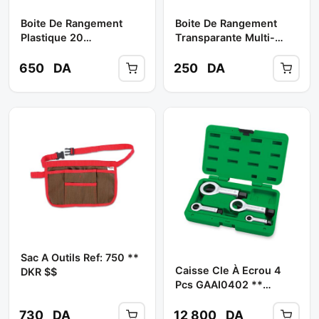
Boite De Rangement
Boite De Rangement
Plastique 20
Transparante Multi-
Compartiments Couleur
Usage Pm **
Noir **
650
DA
250
DA
Sac A Outils Ref: 750 **
Caisse Cle À Ecrou 4
DKR $$
Pcs GAAI0402 **
TOPTUL
730
DA
12 800
DA