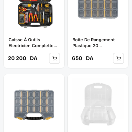
Caisse À Outils
Boite De Rangement
Electricien Complette
Plastique 20
66 Pcs Ref: 85310 **
Compartiments Couleur
TOLSEN
Gris **
20 200
DA
650
DA