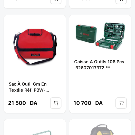
Caisse A Outils 108 Pcs
.b2607017372 **
BOSCH
Sac À Outil Gm En
Textile Réf: PBW-
041A000 ** TOPTUL
21 500
DA
10 700
DA