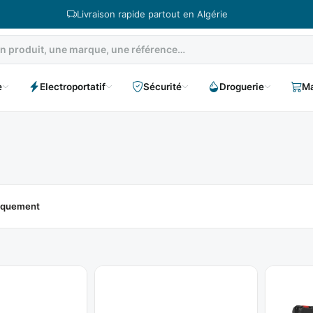
Livraison rapide partout en Algérie
e
Electroportatif
Sécurité
Droguerie
Ma
niquement