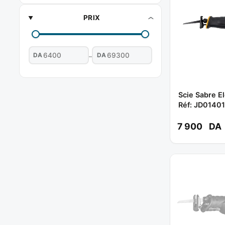
PRIX
DA
DA
–
Scie Sabre E
Réf: JD01401
7 900
DA