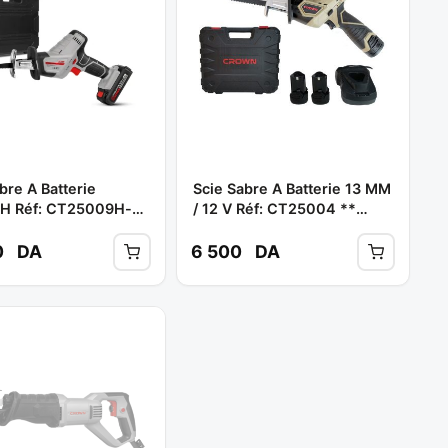
bre A Batterie
Scie Sabre A Batterie 13 MM
H Réf: CT25009H-2
/ 12 V Réf: CT25004 **
OWN
CROWN
0
DA
6 500
DA