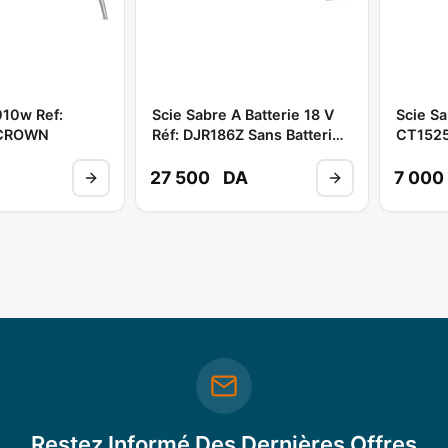
010w Ref:
Scie Sabre A Batterie 18 V
Scie Sa
 CROWN
Réf: DJR186Z Sans Batterie
CT152
** MAKITA
27 500
DA
7 000
Restez Informé Des Dernières Offres