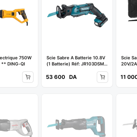
lectrique 750W
Scie Sabre A Batterie 10.8V
Scie Sa
 ** DING-QI
(1 Batterie) Réf: JR103DSMJ
20V/2A
** MAKITA
** CR
53 600
DA
11 00