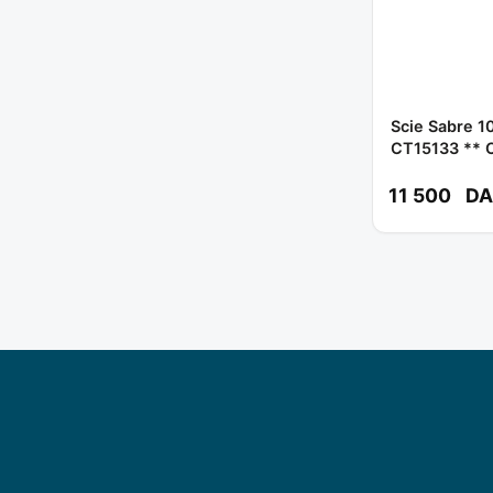
Scie Sabre 1
CT15133 **
11 500
DA