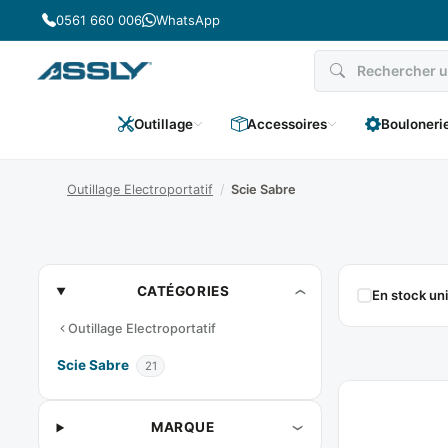
Passer
0561 660 006
WhatsApp
au
contenu
Outillage
Accessoires
Bouloneri
Outillage Electroportatif
/
Scie Sabre
Scie
CATÉGORIES
En stock u
Sabre
Outillage Electroportatif
Scie Sabre
21
MARQUE