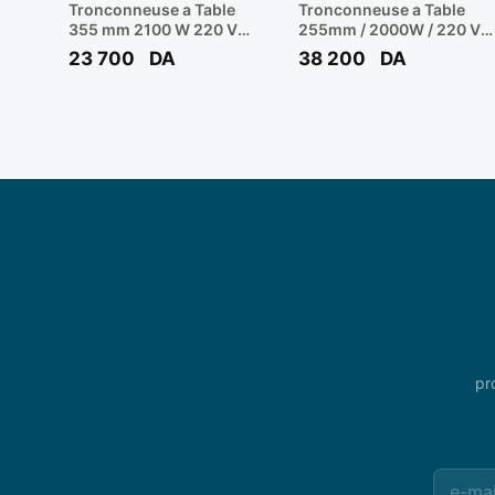
Tronconneuse a Table
Tronconneuse a Table
355 mm 2100 W 220 V
255mm / 2000W / 220 V
Ref: STSC2135 **
Ref: SP-9061 ** SPECCO
23 700
DA
38 200
DA
STANLEY
pr