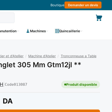
Boutique
Demander un devis
nutention
Machines
Quincaillerie
r et d'Atellier
/
Machine d'Atelier
/
Tronçonneuse a Table
nglet 305 Mm Gtm12jl **
CH
|
Code
013087
Produit disponible
DA