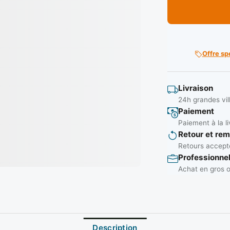
Offre sp
Livraison
24h grandes vil
Paiement
Paiement à la li
Retour et re
Retours accepté
Professionne
Achat en gros o
Description