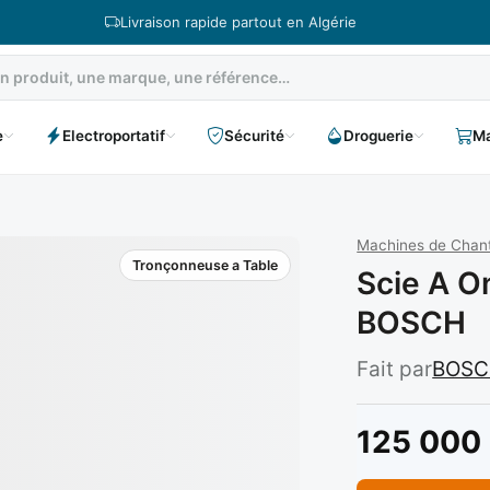
Livraison rapide partout en Algérie
e
Electroportatif
Sécurité
Droguerie
Ma
Machines de Chantie
Tronçonneuse a Table
Scie A O
BOSCH
Fait par
BOS
125 000