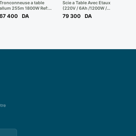
Tronconneuse a table
Scie a Table Avec Etaux
allum 255m 1800W Ref:
(220V / 6Ah /1200W /
CT15072 ** CROWN
Disq. 250 mm Z60) Réf:
67 400
DA
79 300
DA
T87 ** FELISATTI
tre