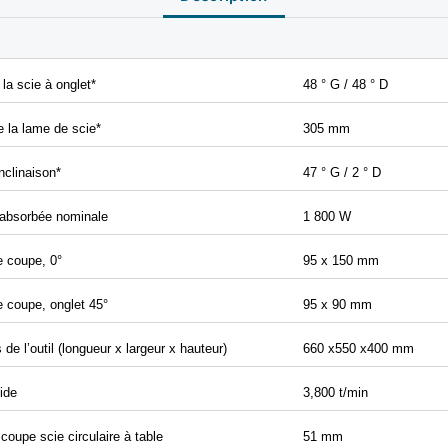
la scie à onglet*
48 ° G / 48 ° D
 la lame de scie*
305
mm
nclinaison*
47 ° G / 2 ° D
absorbée nominale
1 800 W
e coupe, 0°
95 x 150 mm
 coupe, onglet 45°
95 x 90 mm
de l’outil (longueur x largeur x hauteur)
660 x550 x400 mm
ide
3,800 t/min
coupe scie circulaire à table
51 mm