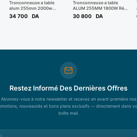
Tronconneuse a table
Tronconneuse a table
alum 255mm 2000w
ALUM 255MM 1800W Réf:
ct15109 ** CROWN
CT 15209 ** CROWN
34 700
DA
30 800
DA
Restez Informé Des Dernières Offres
Abonnez-vous à notre newsletter et recevez en avant-première nos
omotions, nouveautés et bons plans exclusifs — directement dans vo
boîte mail.