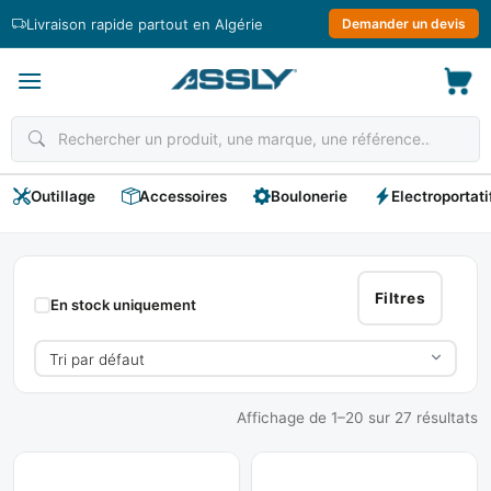
Passer
Livraison rapide partout en Algérie
Demander un devis
au
contenu
Outillage
Accessoires
Boulonerie
Electroportati
Les
Clous
Filtres
En stock uniquement
Affichage de 1–20 sur 27 résultats