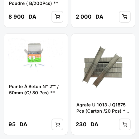
Poudre ( B/200Pcs) **
8 900
DA
2 000
DA
Pointe À Beton N° 2"" /
50mm (C/ 80 Pcs) **
TOOLS ABDO
Agrafe U 1013 J Q1875
Pcs (carton /20 Pcs) **
BOOCHNA
95
DA
230
DA