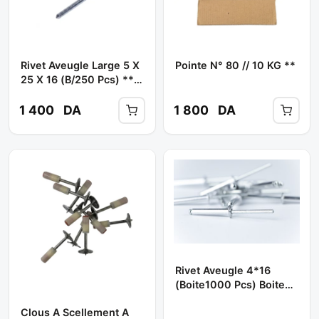
Rivet Aveugle Large 5 X
Pointe N° 80 // 10 KG **
25 X 16 (B/250 Pcs) **
WETOP
1 400
DA
1 800
DA
Rivet Aveugle 4*16
(boite1000 Pcs) Boite
Orange ** TBA
Clous A Scellement A