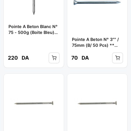
Pointe A Beton Blanc N°
75 - 500g (boite Bleu)
(c/ 20 Pcs) **
Pointe A Beton N° 3"" /
BOOCHNA
75mm (b/ 50 Pcs) **
(B/VERT) /
(DISTROUBAT) (TBA)
220
DA
70
DA