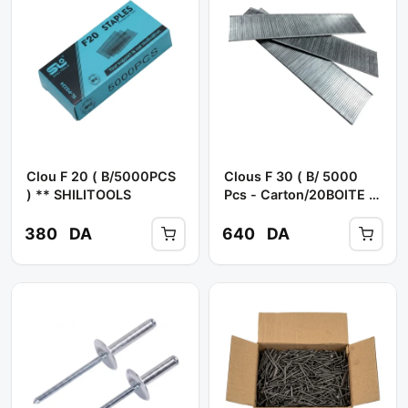
Clou F 20 ( B/5000PCS
Clous F 30 ( B/ 5000
) ** SHILITOOLS
Pcs - Carton/20BOITE )
** BNC / HOP
380
DA
640
DA