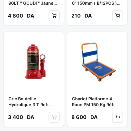
90LT " GOUDI " Jaune
6" 150mm ( B/12PCS )
** PROTODE
Réf: 62014 ** DING-QI
4 800
DA
210
DA
Cric Bouteille
Chariot Platforme 4
Hydrolique 3 T Ref:
Roue PM 150 Kg Réf:
CRC-B03 ** SOFICLEF
WWB1315 ** WADFOW
3 400
DA
8 600
DA