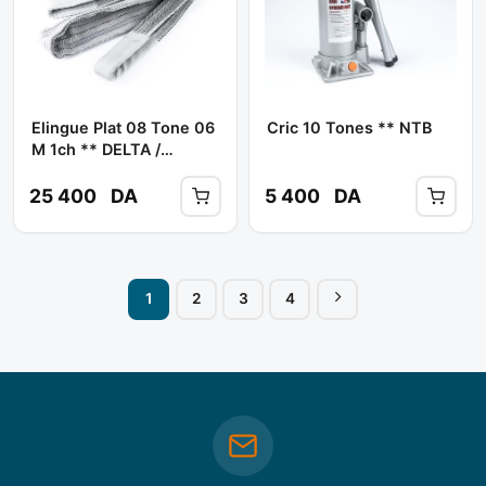
Elingue Plat 08 Tone 06
Cric 10 Tones ** NTB
M 1ch ** DELTA /
LIFTERA
25 400
DA
5 400
DA
1
2
3
4