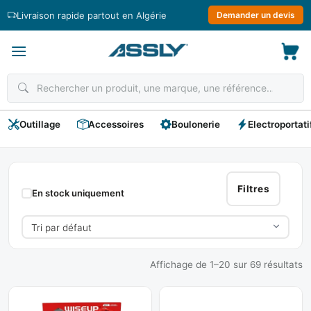
Passer
Livraison rapide partout en Algérie
Demander un devis
au
contenu
Outillage
Accessoires
Boulonerie
Electroportati
Levage
Et
Filtres
En stock uniquement
Transport
Affichage de 1–20 sur 69 résultats