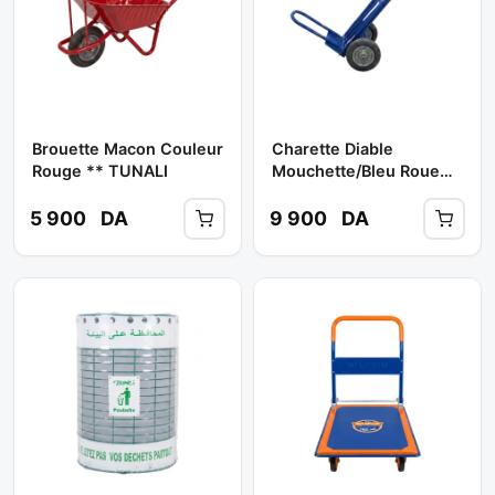
Brouette Macon Couleur
Charette Diable
Rouge ** TUNALI
Mouchette/Bleu Roue
GM ** BA
5 900
DA
9 900
DA