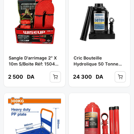
Sangle D'arrimage 2" X
Cric Bouteille
10m S/Boite Réf: 150401
Hydrolique 50 Tonne
** WISEUP
Ref: RY02250806-19 **
VETOMAX
2 500
DA
24 300
DA