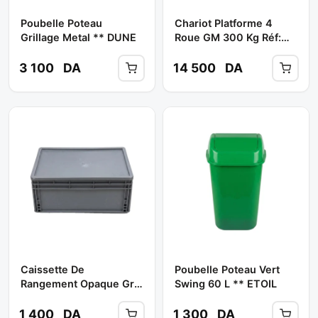
Poubelle Poteau
Chariot Platforme 4
Grillage Metal ** DUNE
Roue GM 300 Kg Réf:
WWB1330 ** WADFOW
3 100
DA
14 500
DA
Caissette De
Poubelle Poteau Vert
Rangement Opaque Gris
Swing 60 L ** ETOIL
A/Couvercle **
1 400
DA
1 300
DA