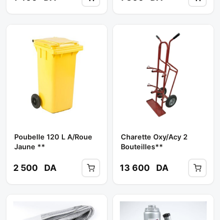
Poubelle 120 L A/roue
Charette Oxy/acy 2
Jaune **
Bouteilles**
2 500
DA
13 600
DA