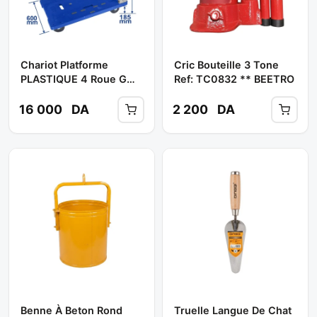
Chariot Platforme
Cric Bouteille 3 Tone
PLASTIQUE 4 Roue GM
Ref: TC0832 ** BEETRO
300 Kg Réf: WWB1530
** WADFOW
16 000
DA
2 200
DA
Benne À Beton Rond
Truelle Langue De Chat