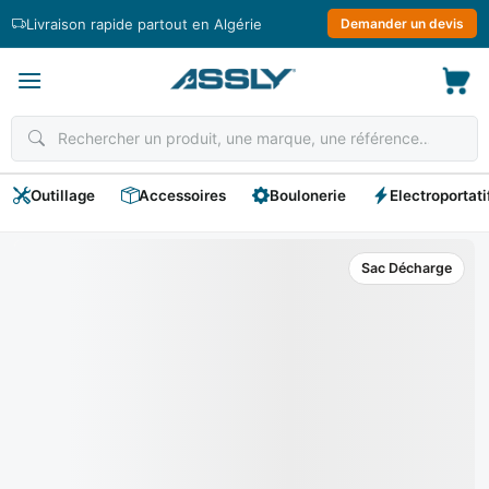
Passer
Livraison rapide partout en Algérie
Demander un devis
au
contenu
Outillage
Accessoires
Boulonerie
Electroportati
Sac Décharge