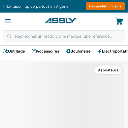
Passer
Livraison rapide partout en Algérie
Demander un devis
au
contenu
Outillage
Accessoires
Boulonerie
Electroportati
Aspirateurs