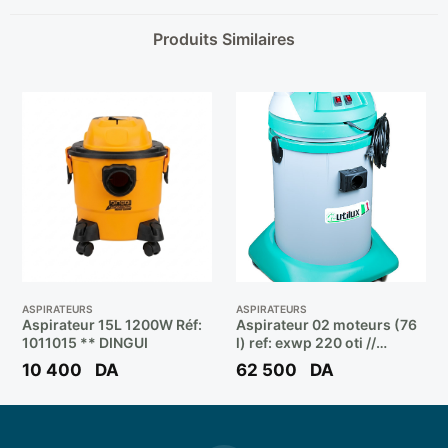
Produits Similaires
ASPIRATEURS
ASPIRATEURS
Aspirateur 15L 1200W Réf:
Aspirateur 02 moteurs (76
1011015 ** DINGUI
l) ref: exwp 220 oti //
2400w ** UTILUX
10 400
DA
62 500
DA