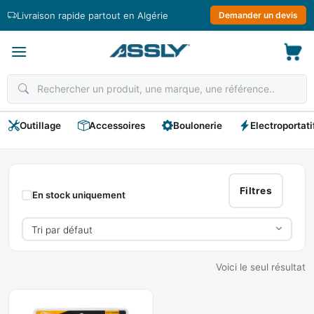
Passer
Livraison rapide partout en Algérie
Demander un devis
au
contenu
Outillage
Accessoires
Boulonerie
Electroportati
Pistolet
À
Filtres
En stock uniquement
Colle
Electrique
Voici le seul résultat