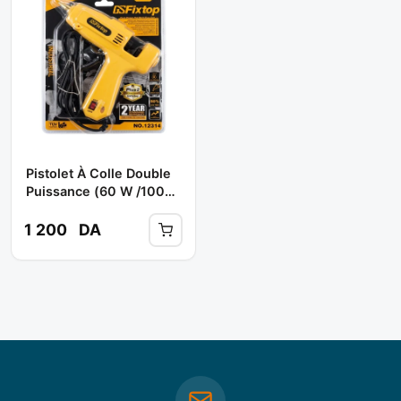
Pistolet À Colle Double
Puissance (60 W /100
W) Réf: 12314 ** FIXTOP
1 200
DA