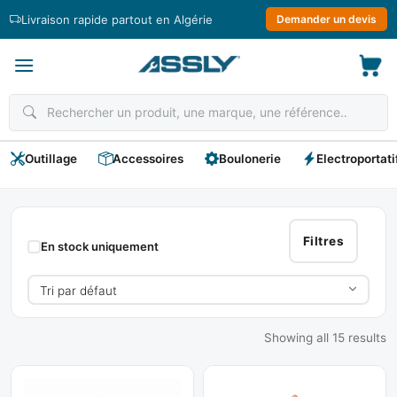
Passer
Livraison rapide partout en Algérie
Demander un devis
au
contenu
Outillage
Accessoires
Boulonerie
Electroportati
Sécurité
Et
Filtres
En stock uniquement
Signalisation
Showing all 15 results