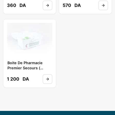
360
DA
570
DA
Boite De Pharmacie
Premier Secours (
Malette) Complete **
1 200
DA