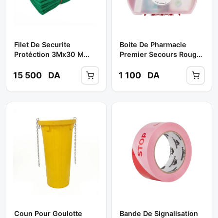
Filet De Securite
Boite De Pharmacie
Protéction 3Mx30 M
Premier Secours Rouge
Vert ( Paquet) ** IMPOR
PM ( Malette Plat )
Complet **
15 500
DA
1 100
DA
Coun Pour Goulotte
Bande De Signalisation