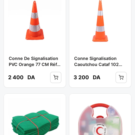
Conne De Signalisation
Conne Signalisation
PVC Orange 77 CM Réf:
Caoutchou Cataf 102
EPIC077 ** EP
CM ORANGE **
2 400
DA
3 200
DA