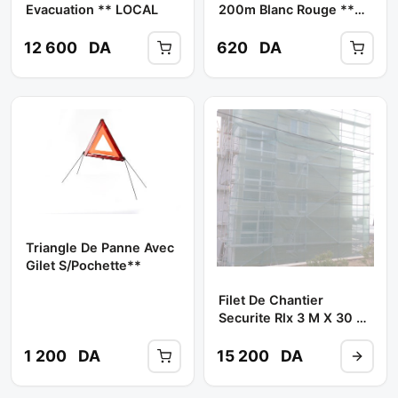
Evacuation ** LOCAL
200m Blanc Rouge **
BOOCHNA
12 600
DA
620
DA
Triangle De Panne Avec
Gilet S/pochette**
Filet De Chantier
Securite Rlx 3 M X 30 M
** PASSTEX
1 200
DA
15 200
DA