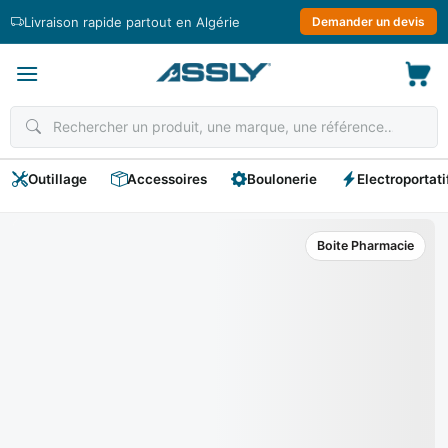
Passer
Livraison rapide partout en Algérie
Demander un devis
au
contenu
Outillage
Accessoires
Boulonerie
Electroportati
Boite Pharmacie