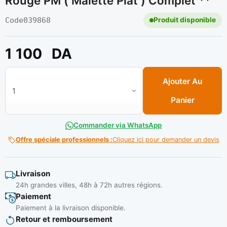
Rouge PM ( Malette Plat ) Complet **
Code
039868
Produit disponible
1 100
DA
quantité de Boite de pharmacie premier secours rouge PM ( mal
Ajouter Au
Panier
Commander via WhatsApp
Offre spéciale professionnels :
Cliquez ici pour demander un devis
Livraison
24h grandes villes, 48h à 72h autres régions.
Paiement
Paiement à la livraison disponible.
Retour et remboursement