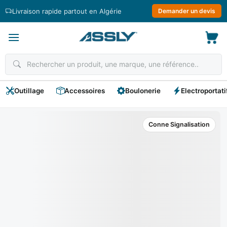
Passer
Livraison rapide partout en Algérie
Demander un devis
au
contenu
Outillage
Accessoires
Boulonerie
Electroportati
Conne Signalisation