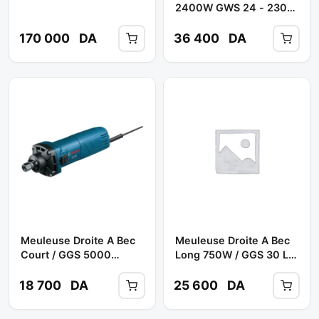
2400W GWS 24 - 230
** BOSCH
170 000
DA
36 400
DA
Meuleuse Droite A Bec
Meuleuse Droite A Bec
Court / GGS 5000
Long 750W / GGS 30 LS
500W ** BOSCH
** BOSCH
18 700
DA
25 600
DA