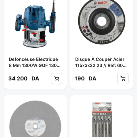
Defonceuse Electrique
Disque À Couper Acier
8 Mm 1300W GOF 130
115x3x22.23 // Réf: 608
** BOSCH $$
600 005 (25 Pcs) **
BOSCH
34 200
DA
190
DA