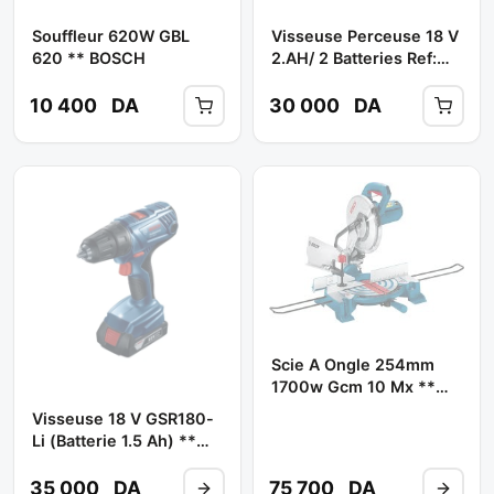
Souffleur 620W GBL
Visseuse Perceuse 18 V
620 ** BOSCH
2.AH/ 2 Batteries Ref:
GSB 183 LI -2** BOSCH
10 400
DA
30 000
DA
Scie A Ongle 254mm
1700w Gcm 10 Mx **
BOSCH
Visseuse 18 V GSR180-
Li (batterie 1.5 Ah) **
BOSCH
35 000
DA
75 700
DA