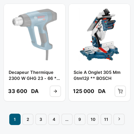
Decapeur Thermique
Scie A Onglet 305 Mm
2300 W GHG 23 - 66 **
Gtm12jl ** BOSCH
BOSCH
33 600
DA
125 000
DA
1
2
3
4
…
9
10
11