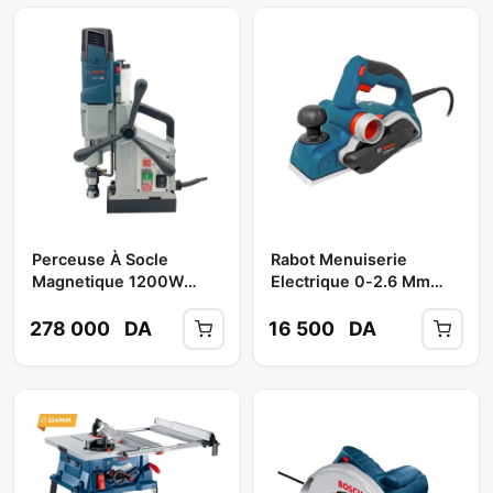
Perceuse À Socle
Rabot Menuiserie
Magnetique 1200W
Electrique 0-2.6 Mm
GBM 50-2 Avec Support
700 W GHO 700 **
** BOSCH
BOSCH
278 000
DA
16 500
DA