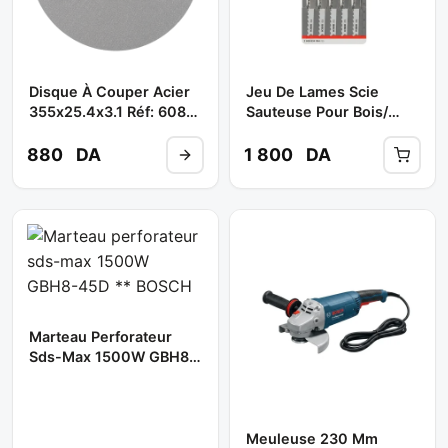
Disque À Couper Acier
Jeu De Lames Scie
355x25.4x3.1 Réf: 608
Sauteuse Pour Bois/
602 759 ** BOSCH
Metal/ T 345 XF / 608
634 994 ** BOSCH
880
DA
1 800
DA
Marteau Perforateur
Sds-Max 1500W GBH8-
45D ** BOSCH
Meuleuse 230 Mm