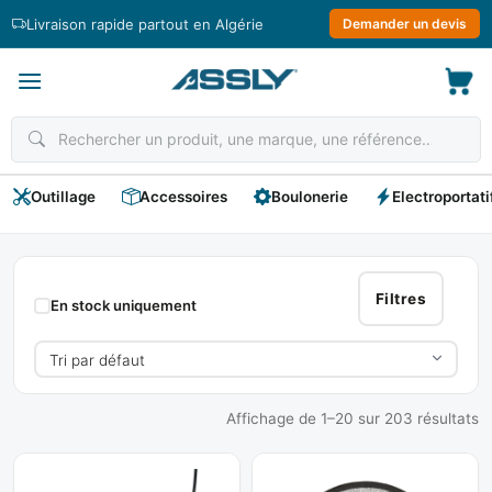
Passer
Livraison rapide partout en Algérie
Demander un devis
au
contenu
Outillage
Accessoires
Boulonerie
Electroportati
BOSCH
Filtres
En stock uniquement
Affichage de 1–20 sur 203 résultats