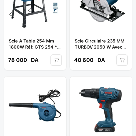
Scie A Table 254 Mm
Scie Circulaire 235 MM
1800W Réf: GTS 254 **
TURBO// 2050 W Avec
BOSCH
(01) Disque Réf:
GKS235 TURBO **
78 000
DA
40 600
DA
BOSCH Disque Réf:
GKS235 TURBO **
BOSCH"