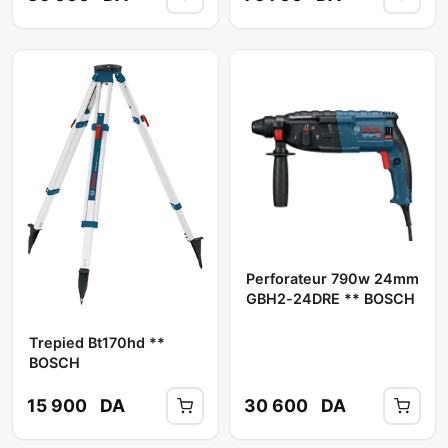
Perforateur 790w 24mm
GBH2-24DRE ** BOSCH
Trepied Bt170hd **
BOSCH
15 900
DA
30 600
DA