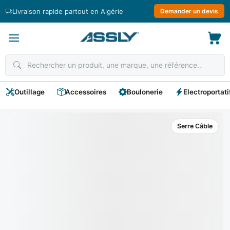
Passer
Livraison rapide partout en Algérie
Demander un devis
au
contenu
Outillage
Accessoires
Boulonerie
Electroportati
Serre Câble