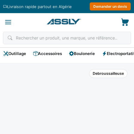
Passer
Livraison rapide partout en Algérie
Demander un devis
au
contenu
Outillage
Accessoires
Boulonerie
Electroportati
Debroussailleuse