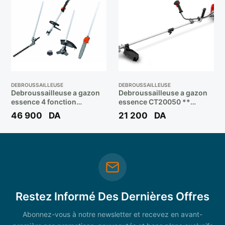
DEBROUSSAILLEUSE
DEBROUSSAILLEUSE
Debroussailleuse a gazon
Debroussailleuse a gazon
essence 4 fonction
essence CT20050 **
(fil+disque+scie a
CROWN
46 900
DA
21 200
DA
chaine+taille haie ) Réf:
DAMT520 ** DAEWOO
Restez Informé Des Dernières Offres
Abonnez-vous à notre newsletter et recevez en avant-