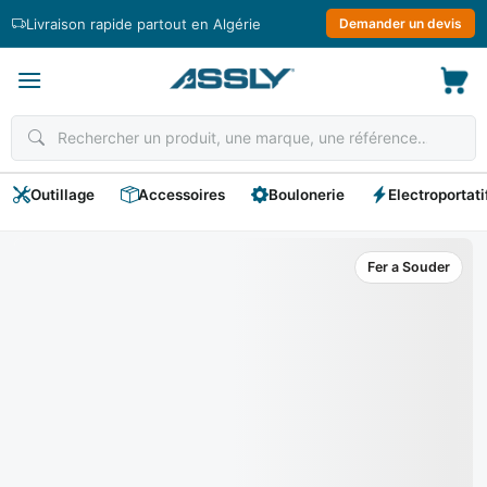
Passer
Livraison rapide partout en Algérie
Demander un devis
au
contenu
Outillage
Accessoires
Boulonerie
Electroportati
Fer a Souder