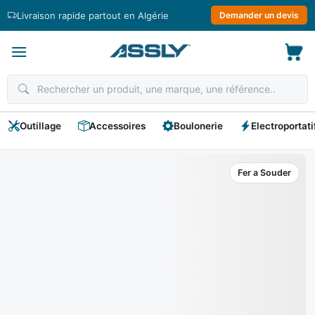
Passer
Livraison rapide partout en Algérie
Demander un devis
au
contenu
Outillage
Accessoires
Boulonerie
Electroportati
Fer a Souder