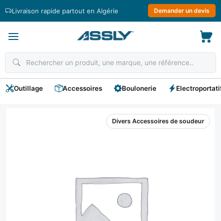
Passer
Livraison rapide partout en Algérie
Demander un devis
au
contenu
Outillage
Accessoires
Boulonerie
Electroportati
Divers Accessoires de soudeur