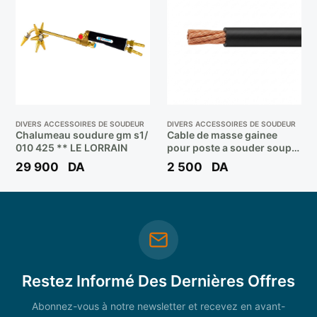
DIVERS ACCESSOIRES DE SOUDEUR
DIVERS ACCESSOIRES DE SOUDEUR
Chalumeau soudure gm s1/
Cable de masse gainee
010 425 ** LE LORRAIN
pour poste a souder souple
(400 a 600a) d:70mm²
29 900
DA
2 500
DA
/50m **
Restez Informé Des Dernières Offres
Abonnez-vous à notre newsletter et recevez en avant-