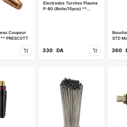
Electrodes Torches Plasma
P-80 (Boite/10pcs) **
SKYWELD ''GET STAR
WELD''
eau Coupeur
Boucho
A ** PRESCOTT
STD Mo
SKYWE
330
DA
360