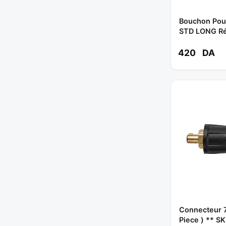
Bouchon Pou
STD LONG Ré
SKYWELD
420
DA
Connecteur 7
Piece ) ** S