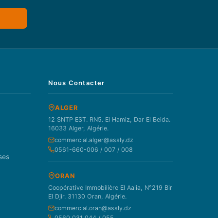
Nous Contacter
ALGER
12 SNTP EST. RN5. El Hamiz, Dar El Beida.
16033 Alger, Algérie.
commercial.alger@assly.dz
0561-660-006 / 007 / 008
ses
ORAN
Coopérative Immobilière El Aalia, N°219 Bir
El Djir. 31130 Oran, Algérie.
commercial.oran@assly.dz
0560 031 044 / 055