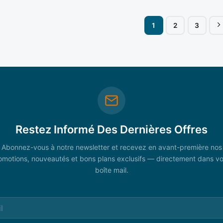
1
2
3
Restez Informé Des Dernières Offres
Abonnez-vous à notre newsletter et recevez en avant-première nos
omotions, nouveautés et bons plans exclusifs — directement dans vo
boîte mail.