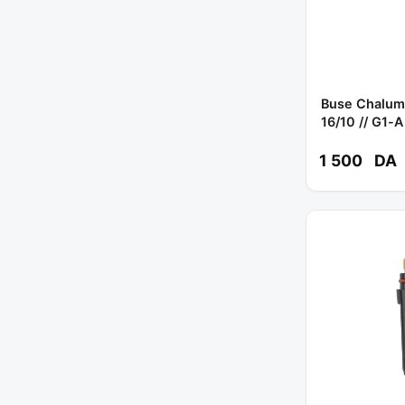
Buse Chalum
16/10 // G1-
1 500
DA