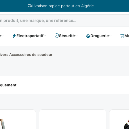
Livraison rapide partout en Algérie
e
Electroportatif
Sécurité
Droguerie
Ma
ivers Accessoires de soudeur
niquement