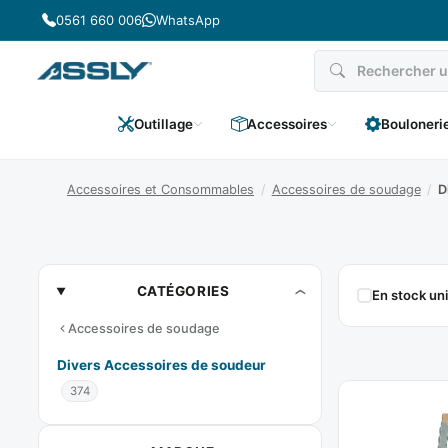
Passer
0561 660 006
WhatsApp
au
contenu
Outillage
Accessoires
Bouloneri
Accessoires et Consommables
/
Accessoires de soudage
/
D
Divers
CATÉGORIES
En stock u
Accessoires
Accessoires de soudage
De
Divers Accessoires de soudeur
Soudeur
374