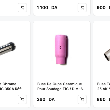
** SK
1 100
DA
900
e Chrome
Buse De Cupe Ceramique
Buse T
IG 350A Réf:
Pour Soudage TIG / DIM: 6
25 AK 
YWELD
**
260
DA
860