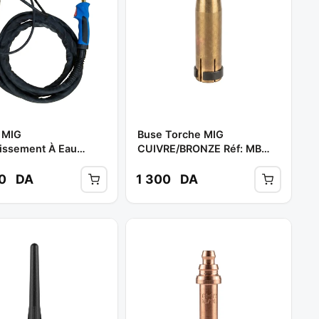
 MIG
Buse Torche MIG
dissement À Eau
CUIVRE/BRONZE Réf: MB
 4M Ref: MB 501 **
401/501 ** SKYWELD
LD
00
DA
1 300
DA