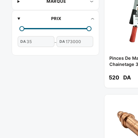
MARQUE
PRIX
DA
DA
–
Pinces De M
Chainetage 30
Pieces) Réf : 2504-9 ** SKY
WELD
520
DA