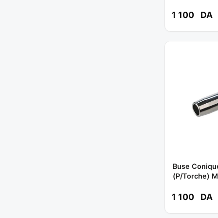
1 100
DA
Buse Coniqu
(P/torche) M
MB36 ** SK
1 100
DA