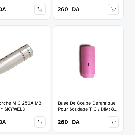
YWELD
** SKY
DA
260
DA
orche MIG 250A MB
Buse De Coupe Ceramique
** SKYWELD
Pour Soudage TIG / DIM: 8
**
DA
260
DA