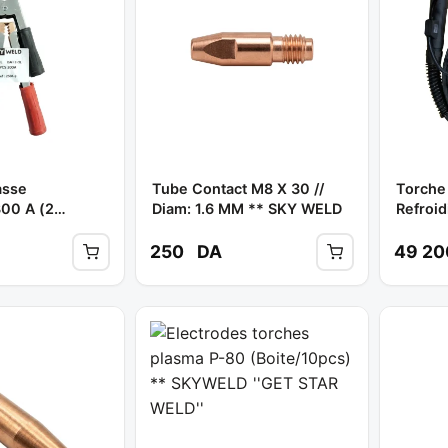
asse
Tube Contact M8 X 30 //
Torche
0 A (2
Diam: 1.6 MM ** SKY WELD
Refroi
500A /
SKYWE
250
DA
49 2