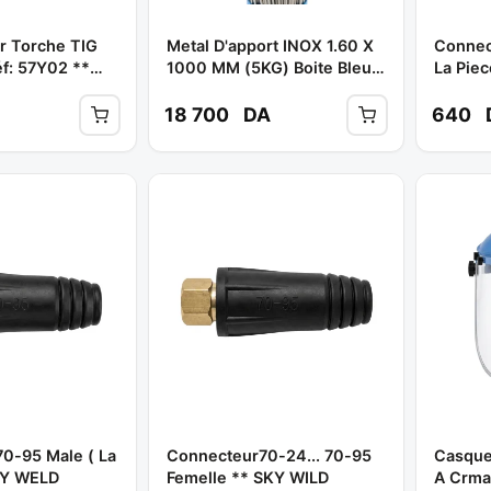
r Torche TIG
Metal D'apport INOX 1.60 X
Connec
f: 57Y02 **
1000 MM (5KG) Boite Bleu
La Pie
Réf: ELOX 316 **
18 700
DA
640
0-95 Male ( La
Connecteur70-24... 70-95
Casque 
KY WELD
Femelle ** SKY WILD
A Crmai