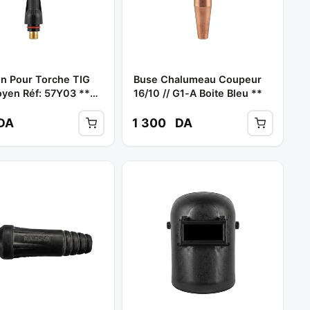
n Pour Torche TIG
Buse Chalumeau Coupeur
yen Réf: 57Y03 **
16/10 // G1-A Boite Bleu **
LD
DA
1 300
DA