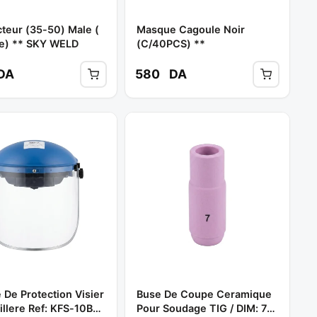
teur (35-50) Male (
Masque Cagoule Noir
ce) ** SKY WELD
(C/40PCS) **
DA
580
DA
De Protection Visier
Buse De Coupe Ceramique
llere Ref: KFS-10B
Pour Soudage TIG / DIM: 7