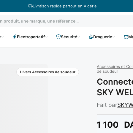
Livraison rapide partout en Algérie
e
Electroportatif
Sécurité
Droguerie
Ma
Accessoires et C
de soudeur
Divers Accessoires de soudeur
Connecte
SKY WE
Fait par
SKYW
1 100
D