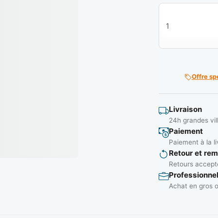
quantité de Conn
Offre sp
Livraison
24h grandes vil
Paiement
Paiement à la li
Retour et re
Retours accepté
Professionne
Achat en gros o