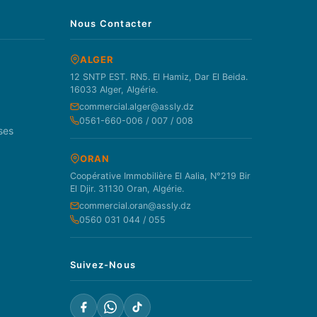
Nous Contacter
ALGER
12 SNTP EST. RN5. El Hamiz, Dar El Beida.
16033 Alger, Algérie.
commercial.alger@assly.dz
0561-660-006 / 007 / 008
ses
ORAN
Coopérative Immobilière El Aalia, N°219 Bir
El Djir. 31130 Oran, Algérie.
commercial.oran@assly.dz
0560 031 044 / 055
Suivez-Nous