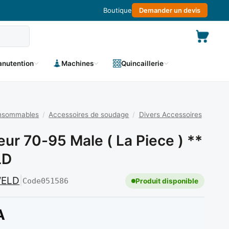
Boutique
Demander un devis
nutention
Machines
Quincaillerie
onsommables
/
Accessoires de soudage
/
Divers Accessoires
ur 70-95 Male ( La Piece ) **
LD
ELD
|
Code
051586
Produit disponible
A