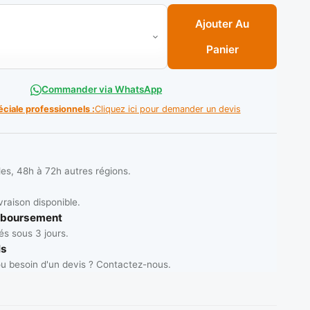
ecteur 70-95 male ( la piece ) ** SKY WELD
Ajouter Au
Panier
Commander via WhatsApp
éciale professionnels :
Cliquez ici pour demander un devis
les, 48h à 72h autres régions.
vraison disponible.
mboursement
s sous 3 jours.
ls
u besoin d'un devis ? Contactez-nous.