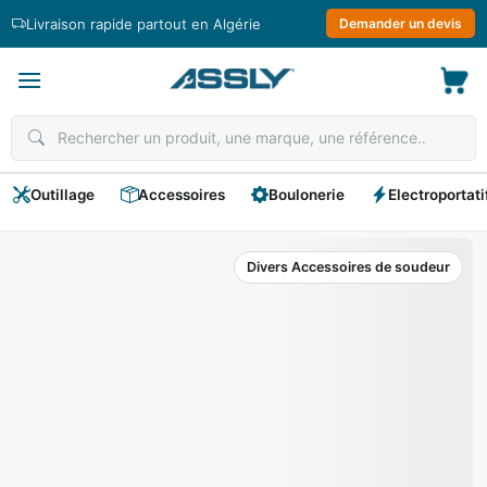
Passer
Livraison rapide partout en Algérie
Demander un devis
au
contenu
Outillage
Accessoires
Boulonerie
Electroportati
Divers Accessoires de soudeur