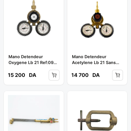
Mano Detendeur
Mano Detendeur
Oxygene Lb 21 Ref:090-
Acetylene Lb 21 Sans
200 ** LE LORRAIN
Etrier Ref : 092-500 **
LE LORRAIN
15 200
DA
14 700
DA