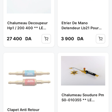
Chalumeau Decoupeur
Etrier De Mano
Hp1 / 200 400 ** LE
Detendeur Lb21 Pour
LORRAIN
Acetylene**
27 400
DA
3 900
DA
Chalumeau Soudure Pm
S0-010355 ** LE
LORRAIN
Clapet Anti Retour