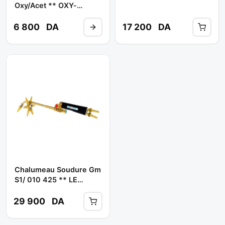
Oxy/acet ** OXY-
TURBO
6 800
DA
17 200
DA
Chalumeau Soudure Gm
S1/ 010 425 ** LE
LORRAIN
29 900
DA