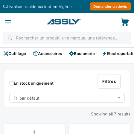
Passer
Livraison rapide partout en Algérie
Demander un devis
au
contenu
Outillage
Accessoires
Boulonerie
Electroportati
LE
LORRAIN
Filtres
En stock uniquement
Showing all 7 results