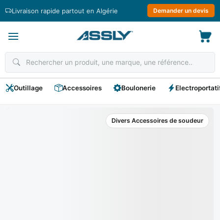
Passer
Livraison rapide partout en Algérie
Demander un devis
au
contenu
Outillage
Accessoires
Boulonerie
Electroportati
Divers Accessoires de soudeur