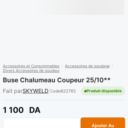
Accessoires et Consommables
/
Accessoires de soudage
/
Divers Accessoires de soudeur
Buse Chalumeau Coupeur 25/10**
Fait par
SKYWELD
|
Code
022701
Produit disponible
1 100
DA
quantité de Buse chalumeau coupeur 25/10**
Ajouter Au