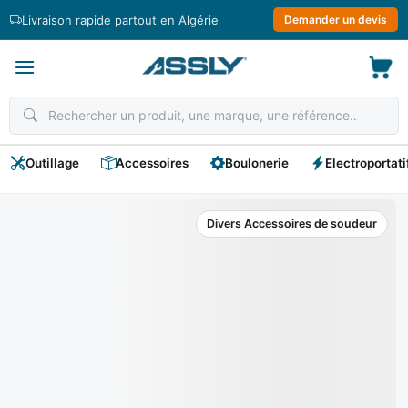
Passer
Livraison rapide partout en Algérie
Demander un devis
au
contenu
Outillage
Accessoires
Boulonerie
Electroportati
Divers Accessoires de soudeur