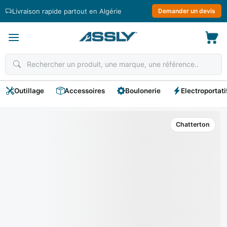
Passer
Livraison rapide partout en Algérie
Demander un devis
au
contenu
Outillage
Accessoires
Boulonerie
Electroportati
Chatterton