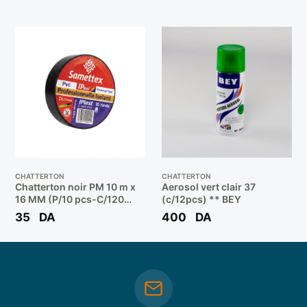
CHATTERTON
CHATTERTON
Chatterton noir PM 10 m x
Aerosol vert clair 37
16 MM (P/10 pcs-C/120
(c/12pcs) ** BEY
pcs) ** SAMETTEX
35
DA
400
DA