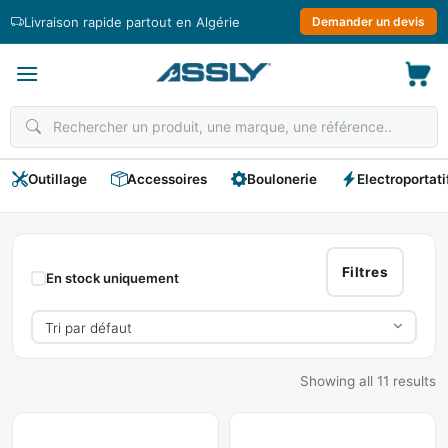
Passer
Livraison rapide partout en Algérie
Demander un devis
au
contenu
Outillage
Accessoires
Boulonerie
Electroportati
Chatterton
Filtres
En stock uniquement
Showing all 11 results