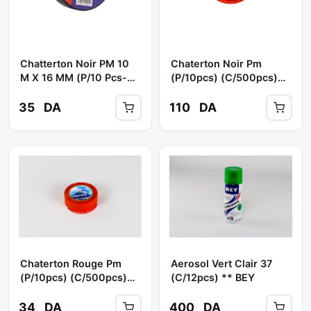
Chatterton Noir PM 10
Chaterton Noir Pm
M X 16 MM (P/10 Pcs-
(p/10pcs) (c/500pcs)
C/120 Pcs) **
** ABRO
SAMETTEX
35
DA
110
DA
Chaterton Rouge Pm
Aerosol Vert Clair 37
(p/10pcs) (c/500pcs)
(c/12pcs) ** BEY
** ABRO
34
DA
400
DA