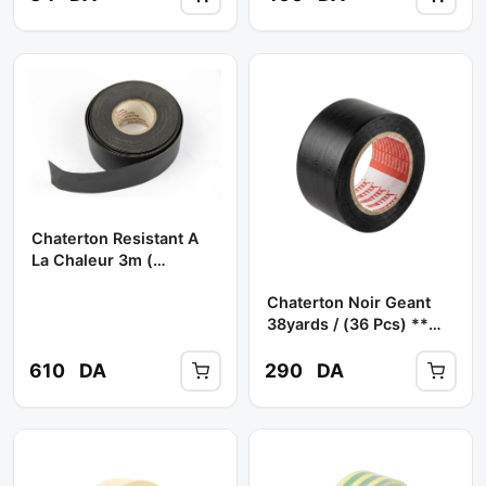
Chaterton Resistant A
La Chaleur 3m (
38mmx6mx0.76mm ) **
Chaterton Noir Geant
SCOTCH 77
38yards / (36 Pcs) **
SAMETTEX
610
DA
290
DA