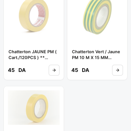
Chatterton JAUNE PM (
Chatterton Vert / Jaune
Cart./120PCS ) **
PM 10 M X 15 MM
SAMETTEX
(P/12PCS-C/240 Pcs) **
IPAC
45
DA
45
DA