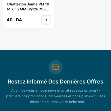
Chatterton Jaune PM 10
M X 15 MM (P/12PCS-
C/240PCS) ** IPAC
40
DA
Restez Informé Des Dernières Offres
Abonnez-vous à notre newsletter et recevez en avant-
première nos promotions, nouveautés et bons plans exclusifs
— directement dans votre boîte mail.