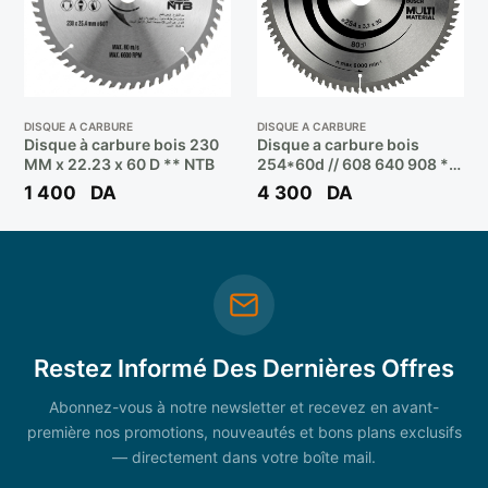
DISQUE A CARBURE
DISQUE A CARBURE
Disque à carbure bois 230
Disque a carbure bois
MM x 22.23 x 60 D ** NTB
254*60d // 608 640 908 **
BOSCH
1 400
DA
4 300
DA
Restez Informé Des Dernières Offres
Abonnez-vous à notre newsletter et recevez en avant-
première nos promotions, nouveautés et bons plans exclusifs
— directement dans votre boîte mail.