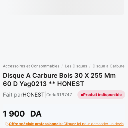
Accessoires et Consommables
/
Les Disques
/
Disque a Carbure
Disque A Carbure Bois 30 X 255 Mm
60 D Yag0213 ** HONEST
Fait par
HONEST
|
Code
019747
Produit indisponible
1 900
DA
Offre spéciale professionnels :
Cliquez ici pour demander un devis