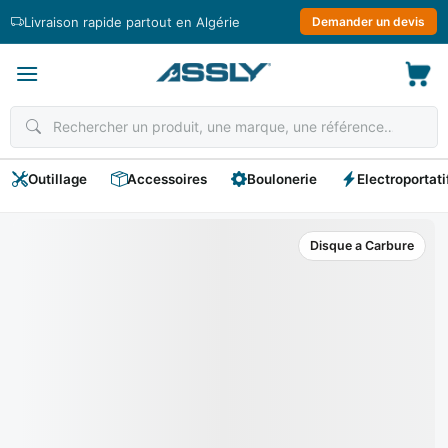
Passer
Livraison rapide partout en Algérie
Demander un devis
au
contenu
Outillage
Accessoires
Boulonerie
Electroportati
Disque a Carbure