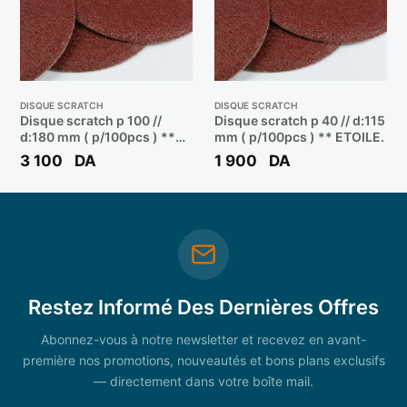
DISQUE SCRATCH
DISQUE SCRATCH
Disque scratch p 100 //
Disque scratch p 40 // d:115
d:180 mm ( p/100pcs ) **
mm ( p/100pcs ) ** ETOILE.
ETOIL/SAIL
3 100
DA
1 900
DA
Restez Informé Des Dernières Offres
Abonnez-vous à notre newsletter et recevez en avant-
première nos promotions, nouveautés et bons plans exclusifs
— directement dans votre boîte mail.