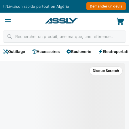
Passer
Livraison rapide partout en Algérie
Demander un devis
au
contenu
Outillage
Accessoires
Boulonerie
Electroportati
Disque Scratch