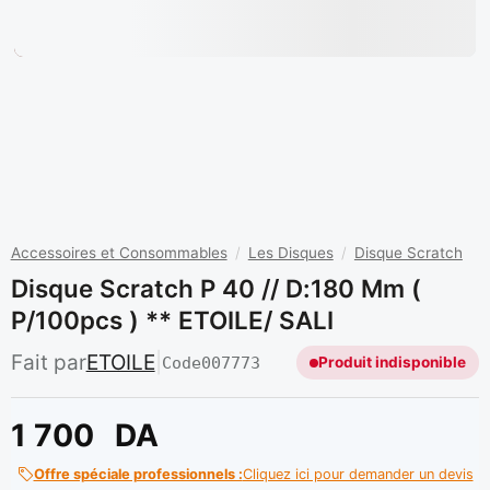
Accessoires et Consommables
/
Les Disques
/
Disque Scratch
Disque Scratch P 40 // D:180 Mm (
P/100pcs ) ** ETOILE/ SALI
Fait par
ETOILE
|
Code
007773
Produit indisponible
1 700
DA
Offre spéciale professionnels :
Cliquez ici pour demander un devis