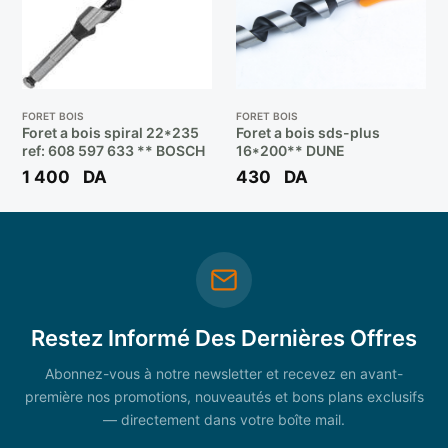
FORET BOIS
FORET BOIS
Foret a bois spiral 22*235
Foret a bois sds-plus
ref: 608 597 633 ** BOSCH
16*200** DUNE
1 400
DA
430
DA
Restez Informé Des Dernières Offres
Abonnez-vous à notre newsletter et recevez en avant-
première nos promotions, nouveautés et bons plans exclusifs
— directement dans votre boîte mail.