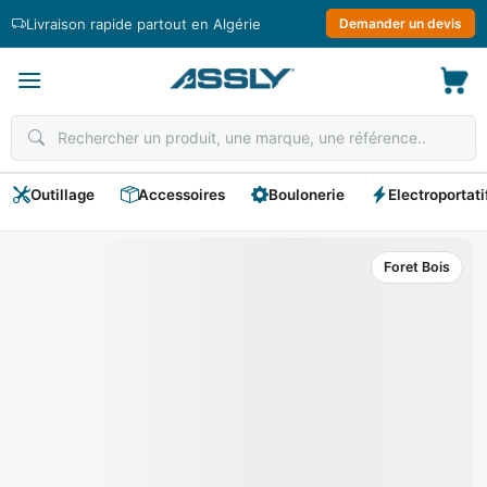
Passer
Livraison rapide partout en Algérie
Demander un devis
au
contenu
Outillage
Accessoires
Boulonerie
Electroportati
Foret Bois