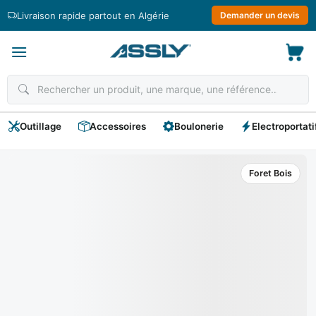
Passer
Livraison rapide partout en Algérie
Demander un devis
au
contenu
Outillage
Accessoires
Boulonerie
Electroportati
Foret Bois