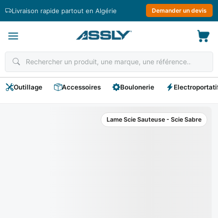
Passer
Livraison rapide partout en Algérie
Demander un devis
au
contenu
Outillage
Accessoires
Boulonerie
Electroportati
Lame Scie Sauteuse - Scie Sabre