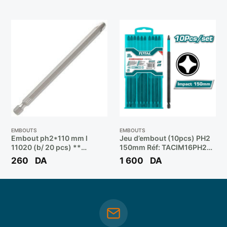
EMBOUTS
EMBOUTS
Embout ph2*110 mm l
Jeu d’embout (10pcs) PH2
11020 (b/ 20 pcs) **
150mm Réf: TACIM16PH263
DIAGER
** TOTAL
260
DA
1 600
DA