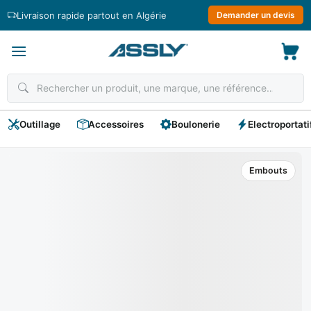
Passer
Livraison rapide partout en Algérie
Demander un devis
au
contenu
Outillage
Accessoires
Boulonerie
Electroportati
Embouts