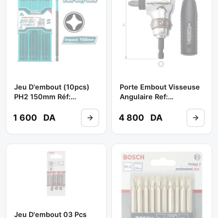
Jeu D'embout (10pcs)
Porte Embout Visseuse
PH2 150mm Réf:
Angulaire Ref:
TACIM16PH263 **
FTGC0808 ** TOPTUL
TOTAL
1 600
DA
4 800
DA
Jeu D'embout 03 Pcs