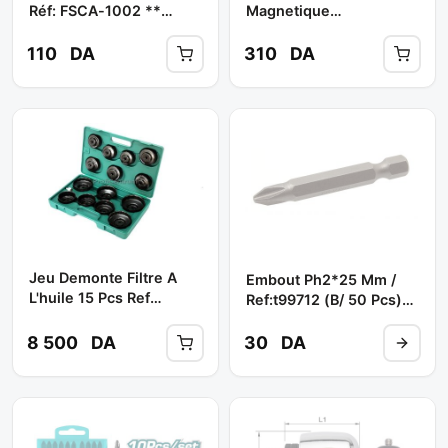
Réf: FSCA-1002 **
Magnetique
TOPTUL
(chrom/noir) 50mm 1/4
Ref: Ftdc-0808 **
110
DA
310
DA
TOPTUL
Jeu Demonte Filtre A
Embout Ph2*25 Mm /
L'huile 15 Pcs Ref
Ref:t99712 (b/ 50 Pcs)**
Ai050004 **
EMARK
JONNESWAY
8 500
DA
30
DA