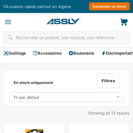
Passer
Livraison rapide partout en Algérie
Demander un devis
au
contenu
Outillage
Accessoires
Boulonerie
Electroportati
Embouts
Filtres
En stock uniquement
Showing all 13 results