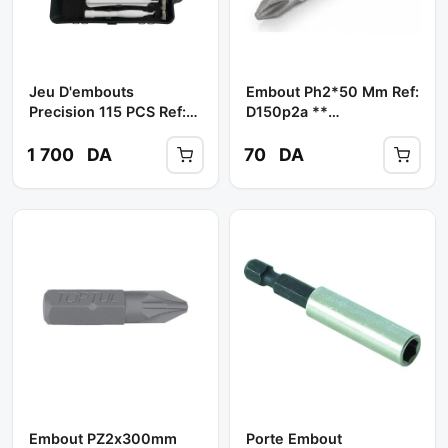
Jeu D'embouts
Embout Ph2*50 Mm Ref:
Precision 115 PCS Ref:
D150p2a **
151009 ** FIXTOP
JONNESWAY
1 700
DA
70
DA
Embout PZ2x300mm
Porte Embout