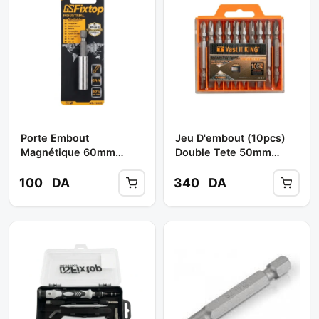
Porte Embout
Jeu D'embout (10pcs)
Magnétique 60mm
Double Tete 50mm
(chrome) Réf: 19300 **
Boite Orange ** VAST
FIXTOP
KING
100
DA
340
DA