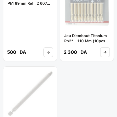
Ph1 89mm Ref : 2 607
001 528 ** BOSCH
Jeu D'embout Titanium
Ph2* L:110 Mm (10pcs)
Ref: 608 521 043 **
BOSCH
500
DA
2 300
DA